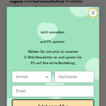
vegane
und
tierversuchsfreie
Produkte
gehören zum Angebot.
Transparenz und
Qualität
Jetzt anmelden
eco cosmetics legt großen Wert auf
und 5% sparen!
Transparenz
: Auf jeder Verpackung sind die
Inhaltsstoffe prozentual angegeben. Die
Melden Sie sich jetzt zu unserem
Produkte sind nach den strengen
Ecocert-
E-Mail-Newsletter an und sparen Sie
5% auf Ihre erste Bestellung.
Richtlinien
für Naturkosmetik zertifiziert und
werden in Deutschland hergestellt.
Anrede
Nachname
Fazit
Email
eco cosmetics
bietet Naturkosmetikprodukte,
die nicht nur die Haut pflegen, sondern auch
umweltbewusst und nachhaltig produziert