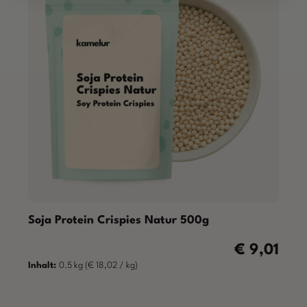
Soja Protein Crispies Natur 500g
€ 9,01
Regulärer Pre
Inhalt:
0.5 kg
(€ 18,02 / kg)