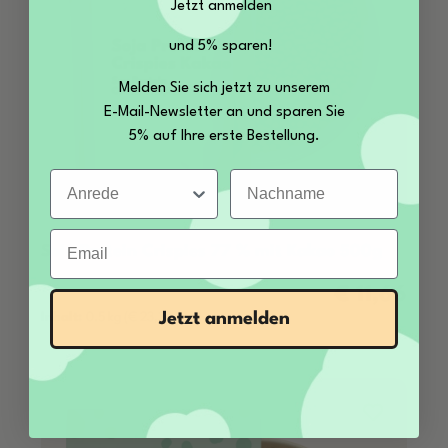
Jetzt anmelden
und 5% sparen!
Melden Sie sich jetzt zu unserem
E-Mail-Newsletter an und sparen Sie
5% auf Ihre erste Bestellung.
Anrede
Nachname
Email
Soja Protein Crispies 77 % mit Kakao 500g
€ 11,66
Regulärer Prei
Jetzt anmelden
Inhalt:
0.5 kg
(€ 23,32 / kg)