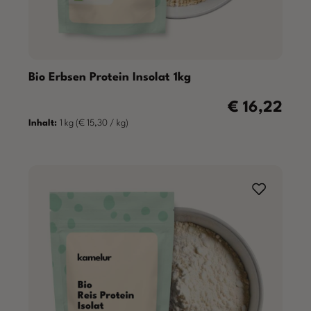
Bio Erbsen Protein Insolat 1kg
€ 16,22
Regulärer Preis
Inhalt:
1 kg
(€ 15,30 / kg)