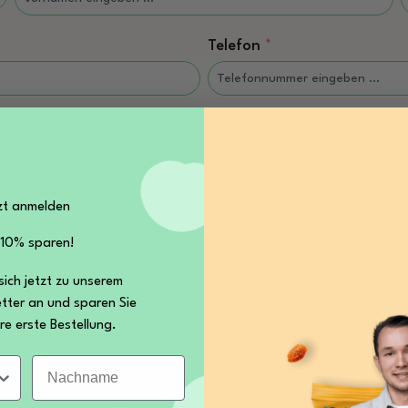
Telefon
*
zt anmelden
 10% sparen!
sich jetzt zu unserem
tter an und sparen Sie
re erste Bestellung.
Nachname
ommen und die
AGB
gelesen und bin mit ihnen einverstanden.
*