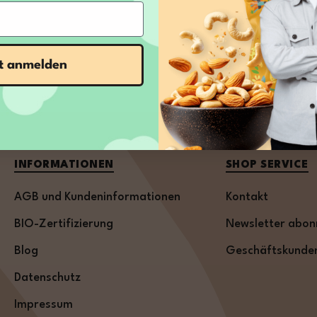
zt anmelden
INFORMATIONEN
SHOP SERVICE
AGB und Kundeninformationen
Kontakt
BIO-Zertifizierung
Newsletter abon
Blog
Geschäftskunde
Datenschutz
Impressum