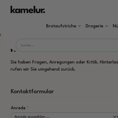
m Hauptinhalt springen
Zur Suche springen
Zur Hauptnavigation springen
Brotaufstriche
Drogerie
Nü
Home
Shop Service
Kontakt
Kontaktformular
Sie haben Fragen, Anregungen oder Kritik. Hinterlas
rufen wir Sie umgehend zurück.
Kontaktformular
Anrede
*