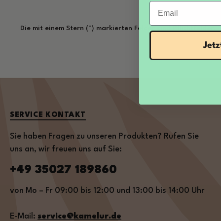
Email
Die mit einem Stern (*) markierten Felder sind Pflichtfelder.
Jet
SERVICE KONTAKT
Sie haben Fragen zu unseren Produkten? Rufen Sie
uns an, wir freuen uns auf Sie:
+49 35027 189860
von Mo – Fr 09:00 bis 12:00 und 13:00 bis 14:00 Uhr
E-Mail:
service@kamelur.de