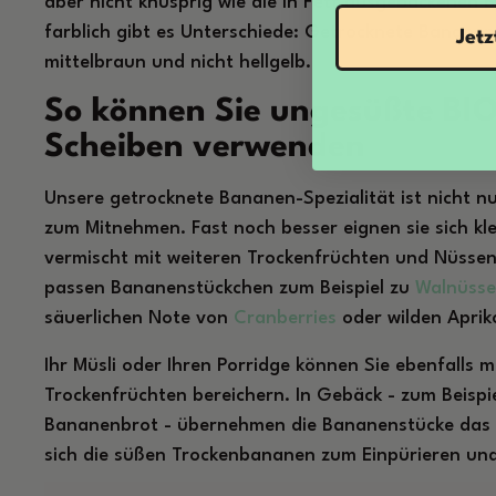
aber nicht knusprig wie die in Fett ausgebackenen
farblich gibt es Unterschiede: Getrocknete Bananens
Jet
mittelbraun und nicht hellgelb.
So können Sie ungesüßte BI
Scheiben verwenden
Unsere getrocknete Bananen-Spezialität ist nicht nu
zum Mitnehmen. Fast noch besser eignen sie sich kl
vermischt mit weiteren Trockenfrüchten und Nüssen
passen Bananenstückchen zum Beispiel zu
Walnüss
säuerlichen Note von
Cranberries
oder wilden Aprik
Ihr Müsli oder Ihren Porridge können Sie ebenfalls m
Trockenfrüchten bereichern. In Gebäck - zum Beispi
Bananenbrot - übernehmen die Bananenstücke das
sich die süßen Trockenbananen zum Einpürieren un