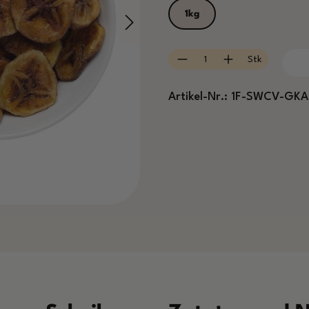
1kg
Produkt Anzahl: Gib
Stk
Artikel-Nr.:
1F-SWCV-GKA