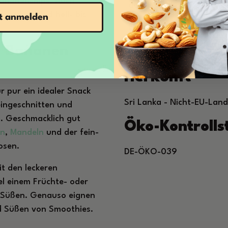
 Bananenchips. Auch
davon Zucker in g
cheiben sind hell- bis
zt anmelden
Eiweiß in g
O Bananen
Salz in g
Herkunft
r pur ein idealer Snack
Sri Lanka - Nicht-EU-Land
eingeschnitten und
. Geschmacklich gut
Öko-Kontroll
en
,
Mandeln
und der fein-
osen.
DE-ÖKO-039
it den leckeren
el einem Früchte- oder
 Süßen. Genauso eignen
d Süßen von Smoothies.