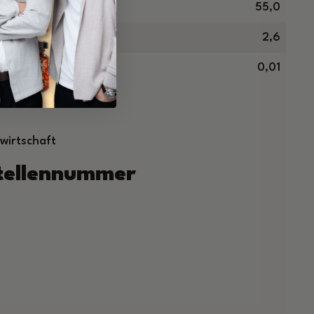
55,0
2,6
0,01
wirtschaft
stellennummer