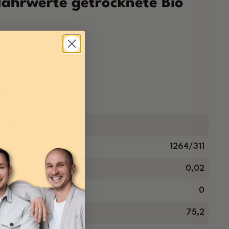
ährwerte getrocknete Bio
 biologischem Anbau
aben
erte pro 100g
1264/311
0,02
ren in g
0
75,2