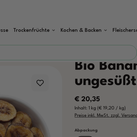
sse
Trockenfrüchte
Kochen & Backen
Fleischers
Bio Bana
ungesüßt
Regulärer Preis:
€ 20,35
Inhalt:
1 kg
(€ 19,20 / kg)
Preise inkl. MwSt. zzgl. Versa
auswählen
Abpackung