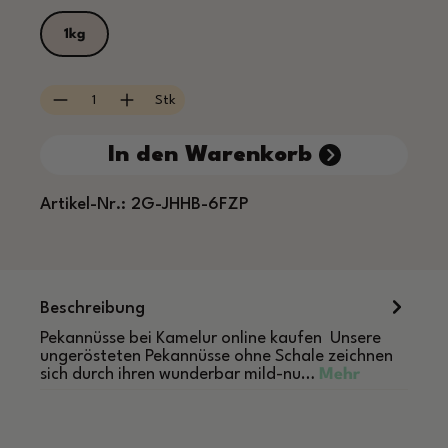
1kg
Produkt Anzahl: Gib den gewünschten Wert e
Stk
In den Warenkorb
Artikel-Nr.:
2G-JHHB-6FZP
Beschreibung
Pekannüsse bei Kamelur online kaufen Unsere
ungerösteten Pekannüsse ohne Schale zeichnen
sich durch ihren wunderbar mild-nu…
Mehr