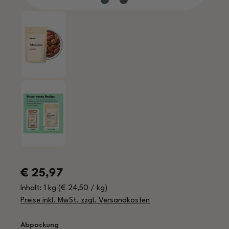
Regulärer Preis:
€ 25,97
Inhalt:
1 kg
(€ 24,50 / kg)
Preise inkl. MwSt. zzgl. Versandkosten
auswählen
Abpackung