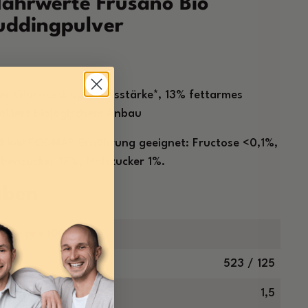
Nährwerte
Frusano Bio
uddingpulver
 Glucosesirup*, Maisstärke*, 13% fettarmes
olliert biologischem Anbau
d low FODMAP Ernährung geeignet: Fructose <0,1%,
ubenzucker 17%, Malzzucker 1%.
aben
erte pro 100 g
523 / 125
1,5