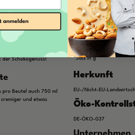
davon gesättigte Fettsäu
ilchalternative abmessen.
Kohlenhydrate in g
zt anmelden
t kalt einrühren.
davon Zucker in g
. 1 Minute unter Rühren
Eiweiß in g
Salz in g
ist der Schokogenuss!
Herkunft
te
EU-/Nicht-EU-Landwirtsc
n pro Beutel auch 750 ml
 cremiger und etwas
Öko-Kontroll
DE-ÖKO-037
Unternehmen