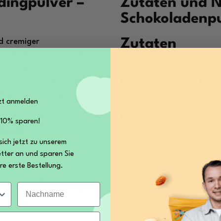
dingpulver –
Zutaten und 
Schokoladenp
Zutaten
d cremiger
ilde Rezeptur basiert
ischem Anbau und
Zutaten:
65% Getrockneter
nstliche Zusatzstoffe.
Kakaopulver* - *aus kontr
und bewusste Ernährung
zt anmelden
Für eine fructosearme un
Kristallzucker <0,5%, Tra
 10% sparen!
lich
Nährwertang
sich jetzt zu unserem
ngpulver speziell für
tter an und sparen Sie
re erste Bestellung.
 Es wird nur mit Glukose
Durchschnittliche Nährw
 Schokoladengeschmack
Nachname
Energie in kJ/kcal
frei, laktosefrei und
Fett in g