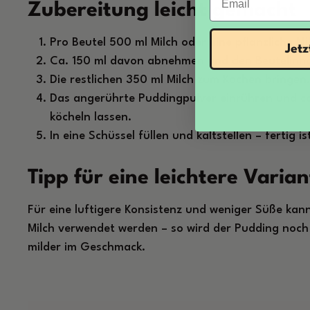
Zubereitung leicht gemacht
Pro Beutel 500 ml Milch oder eine pflanzliche M
Jet
Ca. 150 ml davon abnehmen und den Beutelinhal
Die restlichen 350 ml Milch zum Kochen bringen.
Das angerührte Puddingpulver einrühren und ca
köcheln lassen.
In eine Schüssel füllen und kaltstellen – fertig 
Tipp für eine leichtere Varian
Für eine luftigere Konsistenz und weniger Süße kan
Milch verwendet werden – so wird der Pudding noch
milder im Geschmack.