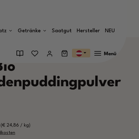
atz
Getränke
Saatgut
Hersteller
NEU
Menü
Bio
denpuddingpulver
)
(€ 24,86 / kg)
ndkosten