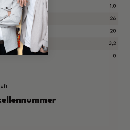
ren in g
1,0
26
20
3,2
0
haft
stellennummer