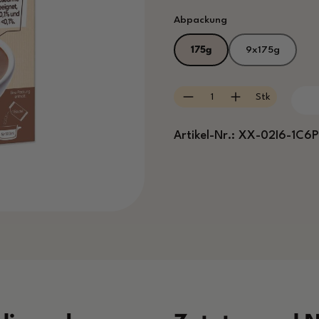
auswählen
Abpackung
175g
9x175g
Produkt Anzahl: Gib
Stk
Artikel-Nr.:
XX-02I6-1C6P