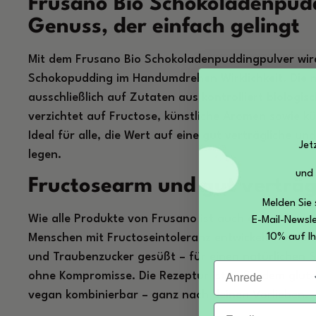
Frusano Bio Schokoladenpud
Genuss, der einfach gelingt
Mit dem Frusano Bio Schokoladenpuddingpulver wir
Schokopudding im Handumdrehen Wirklichkeit. Die m
ausschließlich auf Zutaten aus kontrolliert biolog
verzichtet auf Fructose, künstliche Aromen sowie kü
Ideal für alle, die Wert auf eine gut verträgliche 
Jet
legen.
und
Fructosearm und gut verträg
Melden Sie 
Wie alle Produkte von Frusano ist auch dieses Puddi
E-Mail-Newsle
10% auf Ih
Menschen mit Fructoseintoleranz entwickelt worden.
und Traubenzucker gesüßt – für einen natürlichen
Anrede
ohne Kompromisse. Die Rezeptur ist außerdem gluten
vegan kombinierbar – ganz nach deinen Vorlieben.
Email