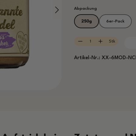
auswählen
Abpackung
250g
6er-Pack
Produkt Anzahl: Gib
Stk
Artikel-Nr.:
XX-6MOD-NC