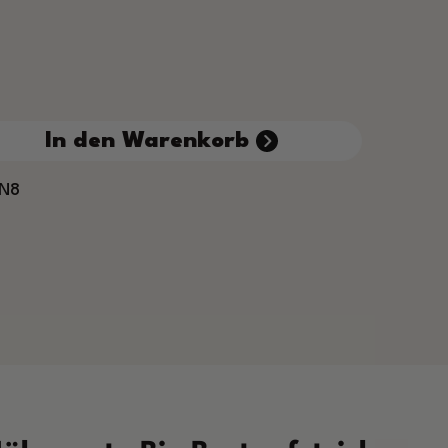
 den gewünschten Wert ein oder benutze die S
In den Warenkorb
N8