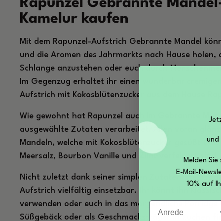
Rapunzel Gebrannte Mandel-
Kamelur kaufen
Mit dem Rapunzel-Aufstrich Gebrannte Mandel könn
und die Aromen des Jahrmarkts nach Hause holen, o
Schlange anzustehen oder euch durch Menschenme
Im Gegenzug erhaltet ihr einen wunderbar cremig
Aufstrich mit Kokosblütenzucker aus dem Hause Rap
Wie gewohnt hat Rapunzel auch im Gebrannte Mand
Jet
ausgewählte Zutaten verarbeitet. Allen voran glän
und
Mandeln, welche mit Kokosblütenzucker gesüßt und 
Meersalz, Bourbon Vanille und Zimt verfeinert sind.
Melden Sie 
E-Mail-Newsle
Nicht zuletzt dank seiner simplen Zutatenliste, ist
10% auf Ih
Aufstrich vielfältig einsetzbar. Ihr könnt ihn klassis
Anrede
verwenden oder euch in das morgendliche Porridge 
Süßgebäck oder als Geschmacksträger in Kuchen fin