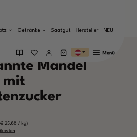
atz
Getränke
Saatgut
Hersteller
NEU
Menü
annte Mandel
 mit
tenzucker
(€ 25,88 / kg)
ndkosten