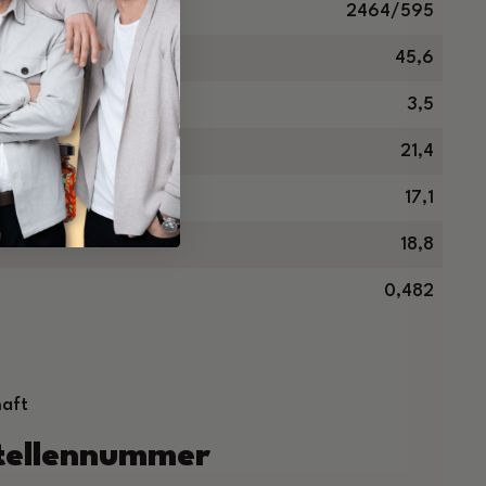
2464/595
45,6
ren in g
3,5
21,4
17,1
18,8
0,482
haft
stellennummer