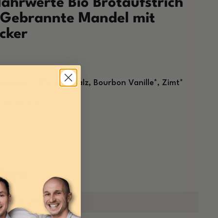
ährwerte Bio Brotaufstrich
 Gebrannte Mandel mit
cker
nzucker* 18%, Meersalz, Bourbon Vanille*, Zimt*
schem Anbau
aben
erte pro 100g