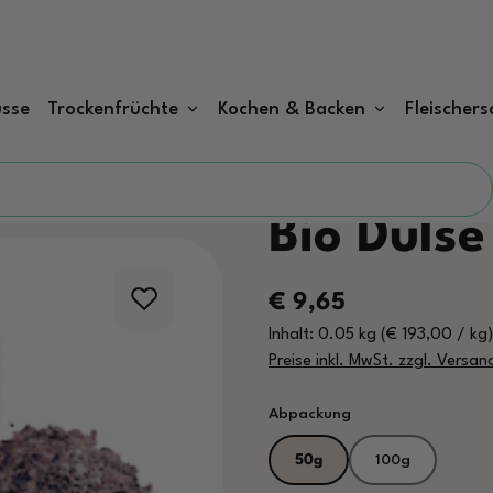
sse
Trockenfrüchte
Kochen & Backen
Fleischers
Bio Dulse
Regulärer Preis:
€ 9,65
Inhalt:
0.05 kg
(€ 193,00 / kg
Preise inkl. MwSt. zzgl. Versa
auswählen
Abpackung
50g
100g