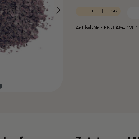
Produkt Anzahl: Gib
Stk
Artikel-Nr.:
EN-LAI5-D2C1