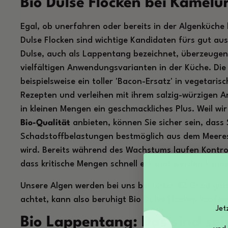
Bio Dulse Flocken bei Kamelu
Egal, ob unerfahren oder bereits in der Algenküche
Dulse Flocken sind wichtige Kandidaten fürs gut au
Dulse, auch als Lappentang bezeichnet, überzeuge
vielfältigen Anwendungsvarianten in der Küche. Die
beispielsweise ein toller 'Bacon-Ersatz' in vegetari
Rezepten und verleihen mit ihrem salzig-würzigen A
in kleinen Mengen ein geschmackliches Plus. Weil wi
Bio-Qualität
anbieten, können Sie sicher sein, dass
Schadstoffbelastungen bestmöglich aus dem Meere
wird. Bereits während des Wachstums laufen Kontro
dass kritische Mengen schnell erkannt werden könn
Unsere Algen werden bei uns bei unter 42 Grad get
achtet, kann also beruhigt Bio Dulse Flocken kaufen
Jet
Bio Lappentang: Das sind se