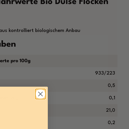
ährwerte Bio Dulse Flocken
 aus kontrolliert biologischem Anbau
aben
erte pro 100g
933/223
0,5
ren in g
0,1
21,0
0,2