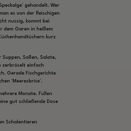
Speckalge' gehandelt. Wer
man es von der fleischigen
icht nussig, kommt bei
or dem Garen in heißem
n Küchenhandtüchern kurz
r Suppen, Soßen, Salate,
 zerbröselt einfach
ich. Gerade Fischgerichte
hen 'Meeresbrise'.
mehrere Monate. Füllen
eine gut schließende Dose
an Schalentieren