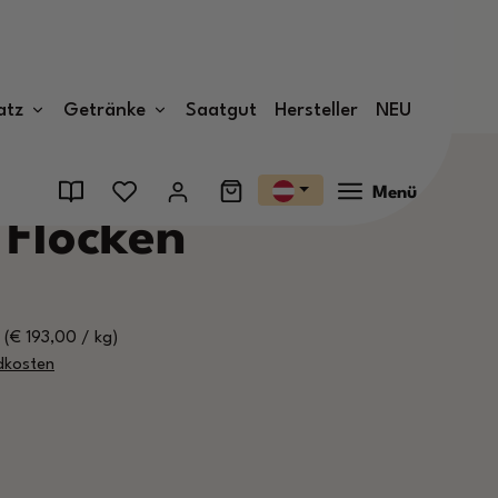
atz
Getränke
Saatgut
Hersteller
NEU
Menü
 Flocken
)
(€ 193,00 / kg)
ndkosten