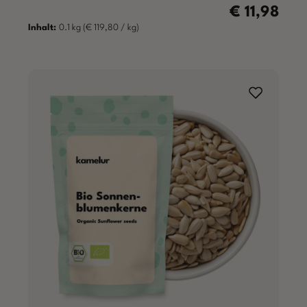
€ 11,98
Regulärer Prei
Inhalt:
0.1 kg
(€ 119,80 / kg)