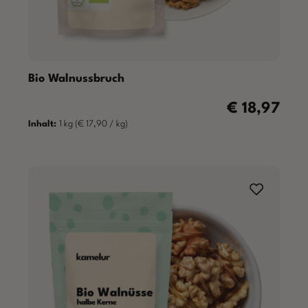
Bio Walnussbruch
€ 18,97
Regulärer Preis
Inhalt:
1 kg
(€ 17,90 / kg)