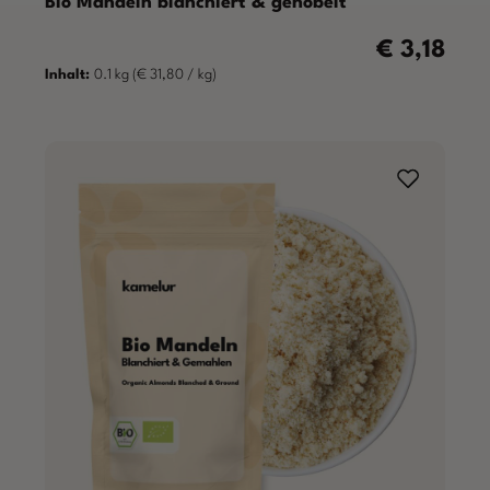
Bio Mandeln blanchiert & gehobelt
€ 3,18
Regulärer Pre
Inhalt:
0.1 kg
(€ 31,80 / kg)