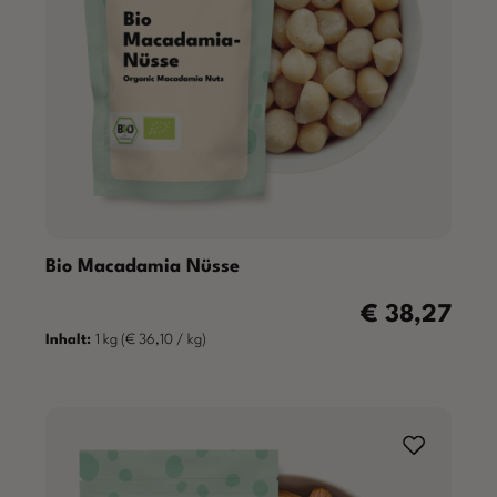
Bio Macadamia Nüsse
€ 38,27
Regulärer Preis:
Inhalt:
1 kg
(€ 36,10 / kg)