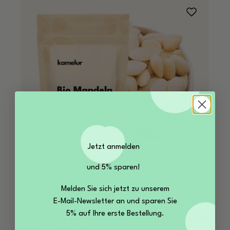
Jetzt anmelden
und 5% sparen!
Melden Sie sich jetzt zu unserem
Bio Mandeln blanchiert
E-Mail-Newsletter an und sparen Sie
5% auf Ihre erste Bestellung.
€ 20,56
Regulärer Preis:
Inhalt:
1 kg
(€ 19,40 / kg)