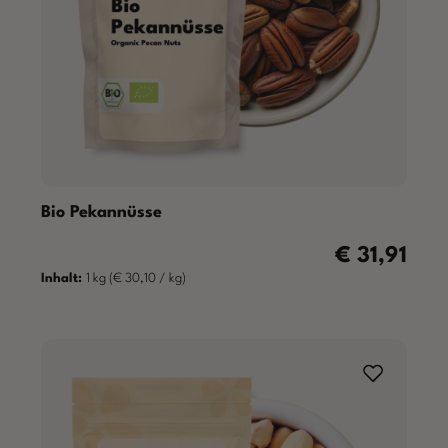
Bio Pekannüsse
€ 31,91
Regulärer Prei
Inhalt:
1 kg
(€ 30,10 / kg)