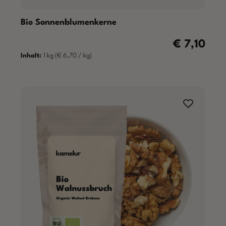
Bio Sonnenblumenkerne
€ 7,10
Regulärer Pre
Inhalt:
1 kg
(€ 6,70 / kg)