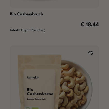
Bio Cashewbruch
€ 18,44
Regulärer Preis
Inhalt:
1 kg
(€ 17,40 / kg)