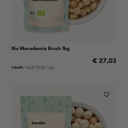
Bio Macadamia Bruch 1kg
€ 27,03
Regulärer Preis:
Inhalt:
1 kg
(€ 25,50 / kg)