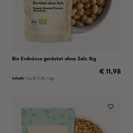
Bio Erdnüsse geröstet ohne Salz 1kg
€ 11,98
Regulärer Prei
Inhalt:
1 kg
(€ 11,30 / kg)