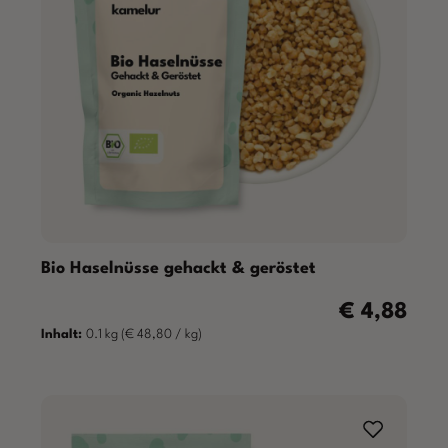
Bio Haselnüsse gehackt & geröstet
€ 4,88
Regulärer Prei
Inhalt:
0.1 kg
(€ 48,80 / kg)