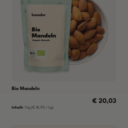
Bio Mandeln
€ 20,03
Regulärer Preis:
Inhalt:
1 kg
(€ 18,90 / kg)