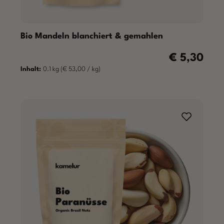
Bio Mandeln blanchiert & gemahlen
€ 5,30
Regulärer Prei
Inhalt:
0.1 kg
(€ 53,00 / kg)