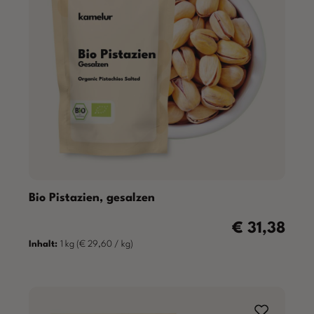
Bio Pistazien, gesalzen
€ 31,38
Regulärer Preis
Inhalt:
1 kg
(€ 29,60 / kg)