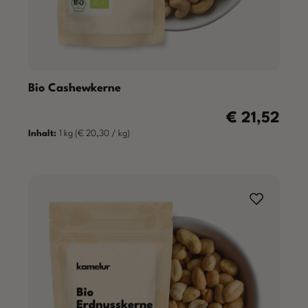
Bio Cashewkerne
€ 21,52
Regulärer Preis
Inhalt:
1 kg
(€ 20,30 / kg)