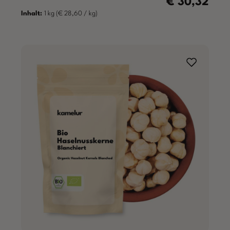
€ 30,32
Regulärer Preis:
Inhalt:
1 kg
(€ 28,60 / kg)