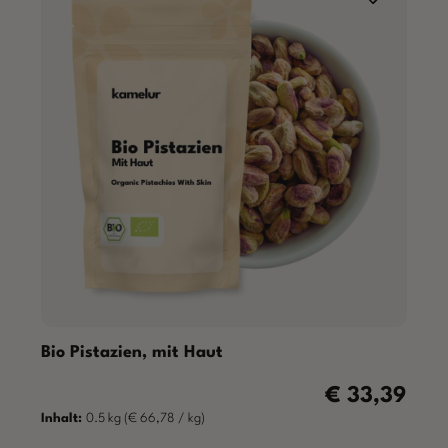
Bio Pistazien, mit Haut
€ 33,39
Regulärer Preis:
Inhalt:
0.5 kg
(€ 66,78 / kg)