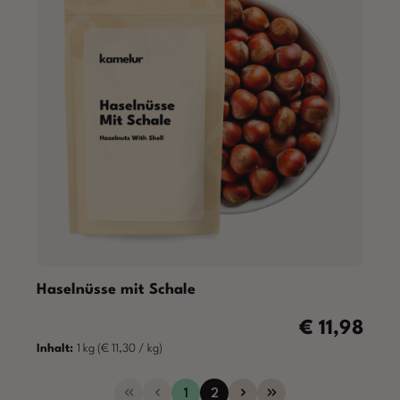
Haselnüsse mit Schale
€ 11,98
Regulärer Prei
Inhalt:
1 kg
(€ 11,30 / kg)
Seite
Seite
1
2