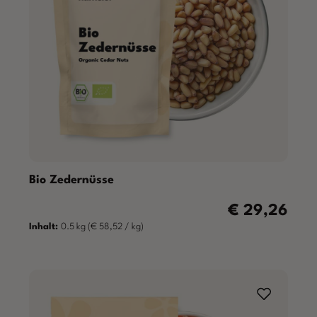
Bio Zedernüsse
€ 29,26
Regulärer Preis:
Inhalt:
0.5 kg
(€ 58,52 / kg)