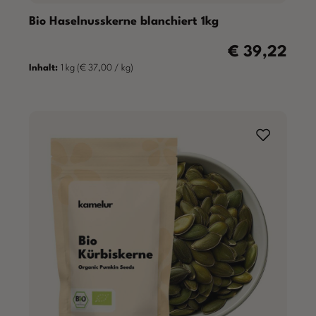
Bio Haselnusskerne blanchiert 1kg
€ 39,22
Regulärer Preis:
Inhalt:
1 kg
(€ 37,00 / kg)