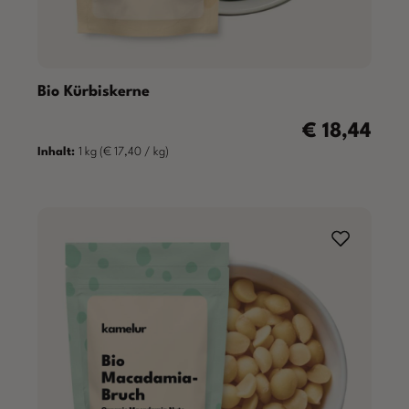
Bio Kürbiskerne
€ 18,44
Regulärer Preis
Inhalt:
1 kg
(€ 17,40 / kg)