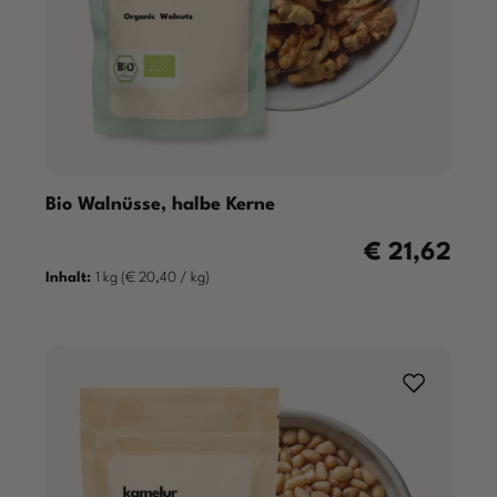
Bio Walnüsse, halbe Kerne
€ 21,62
Regulärer Preis
Inhalt:
1 kg
(€ 20,40 / kg)