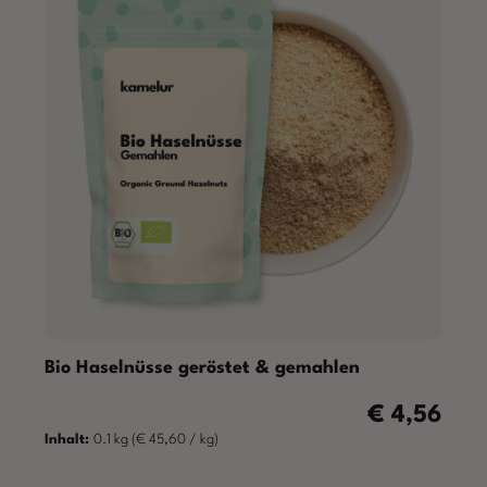
Bio Haselnüsse geröstet & gemahlen
€ 4,56
Regulärer Prei
Inhalt:
0.1 kg
(€ 45,60 / kg)