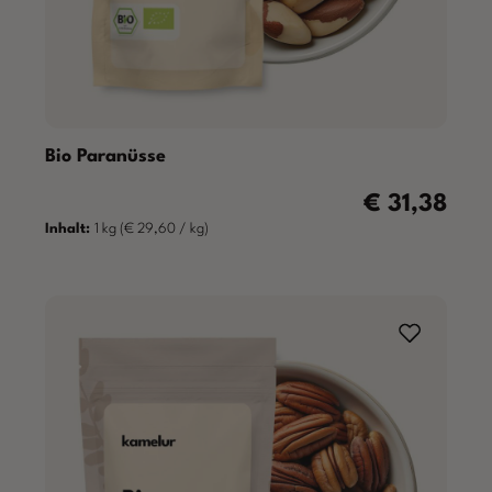
Bio Paranüsse
€ 31,38
Regulärer Preis
Inhalt:
1 kg
(€ 29,60 / kg)