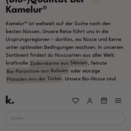
Kamelur®
Kamelur® ist weltweit auf der Suche nach den
besten Nüssen. Unsere Reise führt uns in die
Ursprungsregionen – dorthin, wo Nüsse und Kerne
unter optimalen Bedingungen wachsen. In unserem
Sortiment findest du Nusssorten aus aller Welt:
Zedernkerne aus Sibirien
kraftvolle
, feinste
Bio-Paranüsse aus Bolivien
oder würzige
Pistazien aus der Türkei
. Unsere Bio-Nüsse sind
ungesalzen, ungewürzt und naturbelassen – frei
von Zusätzen und mit möglichst geringem
Bruchanteil. So bleiben alle wertvollen Nährstoffe
erhalten.