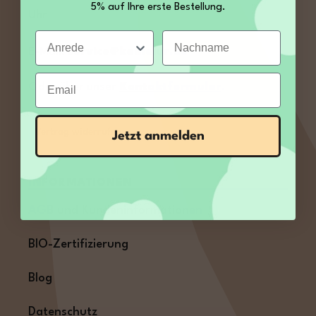
5% auf Ihre erste Bestellung.
Uhr
Anrede
Nachname
E-Mail:
service@kamelur.de
Email
Oder über unser
Kontaktformular
.
Vertrag widerrufen
Jetzt anmelden
INFORMATIONEN
AGB und Kundeninformationen
BIO-Zertifizierung
Blog
Datenschutz