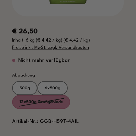
Regulärer Preis:
€ 26,50
Inhalt:
6 kg
(€ 4,42 / kg)
(€ 4,42 / kg)
Preise inkl. MwSt. zzgl. Versandkosten
Nicht mehr verfügbar
auswählen
Abpackung
500g
6x500g
12x500g Großgebinde
(Diese Option ist zurzeit nicht verfügbar.)
Artikel-Nr.:
GGB-H59T-4A1L